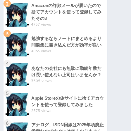
2
Amazonの詐欺メールが届いたので
捨てアカウントを使って登録してみ
たその3
4757 views
3
勉強するならノートにまとめるより
問題集に書き込んだ方が効率が良い
4063 views
4
あなたの会社にも無駄に勤続年数だ
け長い使えない上司はいませんか？
3505 views
5
Apple Storeの偽サイトに捨てアカウ
ントを使って登録してみました
2575 views
6
アナログ、ISDN回線は2025年頃廃止