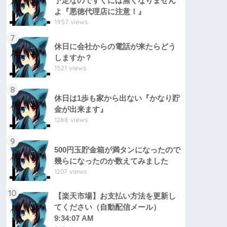
予定なのですぐには無くなりません
よ『悪徳代理店に注意！』
1957 views
7
休日に会社からの電話が来たらどう
しますか？
1521 views
8
休日は1歩も家から出ない『かなり貯
金が出来ます』
1288 views
9
500円玉貯金箱が満タンになったので
幾らになったのか数えてみました
1207 views
10
【楽天市場】お支払い方法を更新し
てください（自動配信メール）
9:34:07 AM