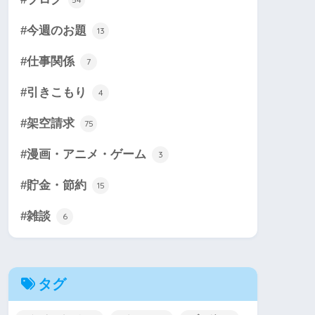
#今週のお題
13
#仕事関係
7
#引きこもり
4
#架空請求
75
#漫画・アニメ・ゲーム
3
#貯金・節約
15
#雑談
6
タグ