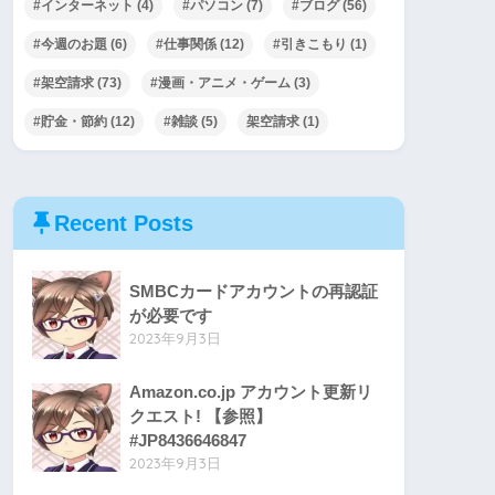
#インターネット
(4)
#パソコン
(7)
#ブログ
(56)
#今週のお題
(6)
#仕事関係
(12)
#引きこもり
(1)
#架空請求
(73)
#漫画・アニメ・ゲーム
(3)
#貯金・節約
(12)
#雑談
(5)
架空請求
(1)
Recent Posts
SMBCカードアカウントの再認証
が必要です
2023年9月3日
Amazon.co.jp アカウント更新リ
クエスト! 【参照】
#JP8436646847
2023年9月3日