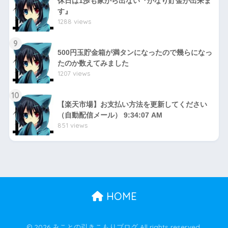
休日は1歩も家から出ない『かなり貯金が出来ま
す』
1288 views
9
500円玉貯金箱が満タンになったので幾らになっ
たのか数えてみました
1207 views
10
【楽天市場】お支払い方法を更新してください
（自動配信メール） 9:34:07 AM
851 views
HOME
© 2026 みことの引きこもりブログ All rights reserved.