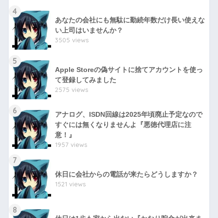
4
あなたの会社にも無駄に勤続年数だけ長い使えな
い上司はいませんか？
3505 views
5
Apple Storeの偽サイトに捨てアカウントを使っ
て登録してみました
2575 views
6
アナログ、ISDN回線は2025年頃廃止予定なので
すぐには無くなりませんよ『悪徳代理店に注
意！』
1957 views
7
休日に会社からの電話が来たらどうしますか？
1521 views
8