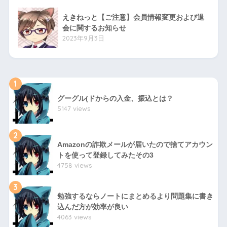
えきねっと【ご注意】会員情報変更および退
会に関するお知らせ
2023年9月3日
1
グーグル(ドからの入金、振込とは？
5147 views
2
Amazonの詐欺メールが届いたので捨てアカウン
トを使って登録してみたその3
4758 views
3
勉強するならノートにまとめるより問題集に書き
込んだ方が効率が良い
4063 views