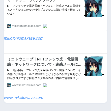
mikotoniomakase.com
www.mikotowave.com