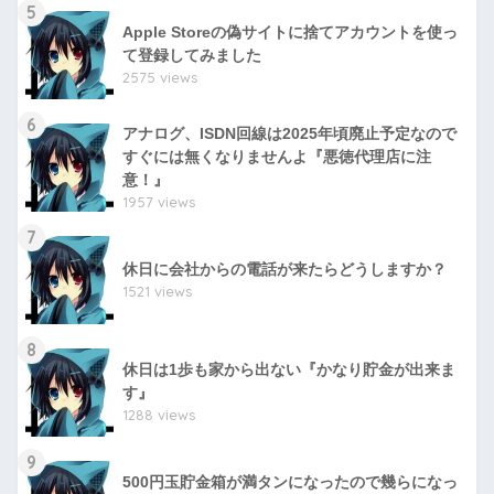
5
Apple Storeの偽サイトに捨てアカウントを使っ
て登録してみました
2575 views
6
アナログ、ISDN回線は2025年頃廃止予定なので
すぐには無くなりませんよ『悪徳代理店に注
意！』
1957 views
7
休日に会社からの電話が来たらどうしますか？
1521 views
8
休日は1歩も家から出ない『かなり貯金が出来ま
す』
1288 views
9
500円玉貯金箱が満タンになったので幾らになっ