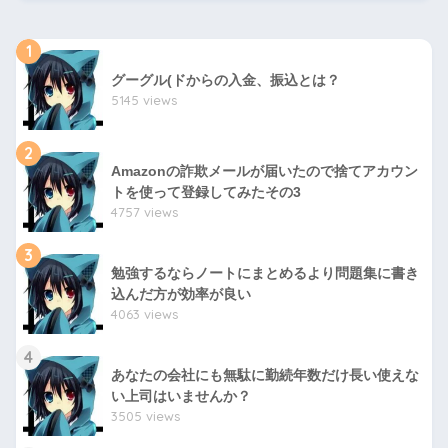
1
グーグル(ドからの入金、振込とは？
5145 views
2
Amazonの詐欺メールが届いたので捨てアカウン
トを使って登録してみたその3
4757 views
3
勉強するならノートにまとめるより問題集に書き
込んだ方が効率が良い
4063 views
4
あなたの会社にも無駄に勤続年数だけ長い使えな
い上司はいませんか？
3505 views