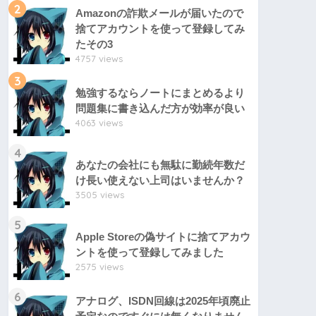
2
Amazonの詐欺メールが届いたので
捨てアカウントを使って登録してみ
たその3
4757 views
3
勉強するならノートにまとめるより
問題集に書き込んだ方が効率が良い
4063 views
4
あなたの会社にも無駄に勤続年数だ
け長い使えない上司はいませんか？
3505 views
5
Apple Storeの偽サイトに捨てアカウ
ントを使って登録してみました
2575 views
6
アナログ、ISDN回線は2025年頃廃止