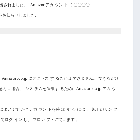
検出されました。
Amazonアカ
ウン
ト（ 〇〇〇〇
をお知らせしました.
、
Amazon.co.jp にアクセス
す
ることは
できません。
できるだけ
きない場合、
シス
テムを保護す
るためにAmazon.co.jp アカ
ウ
ばよいです
か？アカ
ウン
トを確
認
す
る
には
、
以下のリン
ク
してログ
イン
し、
プロン
プ
トに従います
。