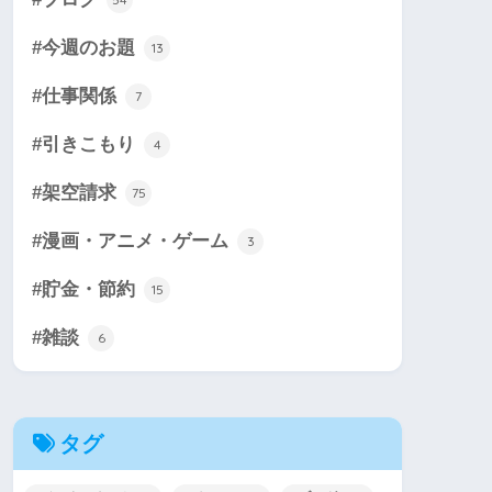
#今週のお題
13
#仕事関係
7
#引きこもり
4
#架空請求
75
#漫画・アニメ・ゲーム
3
#貯金・節約
15
#雑談
6
タグ