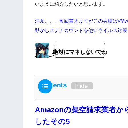
いように紹介したいと思います。
注意、、、毎回書きますがこの実験はVMwa
動かしステアカウントを使いウイルス対策
絶対にマネしないでね
Contents
[
hide
]
Amazonの架空請求業者
したその5