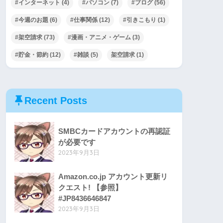
#インターネット
(4)
#パソコン
(7)
#ブログ
(56)
#今週のお題
(6)
#仕事関係
(12)
#引きこもり
(1)
#架空請求
(73)
#漫画・アニメ・ゲーム
(3)
#貯金・節約
(12)
#雑談
(5)
架空請求
(1)
Recent Posts
SMBCカードアカウントの再認証
が必要です
2023年9月3日
Amazon.co.jp アカウント更新リ
クエスト! 【参照】
#JP8436646847
2023年9月3日