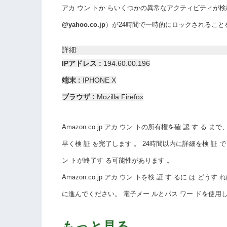
アカ
ウン
トか
らいくつかの異常なアクティビティが
@yahoo.co.jp
）が24時間で一時的にロックされること
詳細:
IPアドレス :
194.60.00.196
端末 :
IPHONE X
ブラウザ :
Mozilla Firefox
Amazon.co.jp アカ
ウン
トの所有権を確
認
す
る
まで
早く検
証
を完了します
。
24時間以内に詳細を検
証
で
ン
トが終了す
る可能性があります
。
Amazon.co.jp アカ
ウン
トを検
証
す
るに
は
どうす
れ
に進んでください。
電子メー
ルとパス
ワー
ドを使用
もっと見る