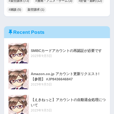
#架空請求
(73)
#漫画・アニメ・ゲーム
(3)
#貯金・節約
(12)
#雑談
(5)
架空請求
(1)
Recent Posts
SMBCカードアカウントの再認証が必要です
2023年9月3日
Amazon.co.jp アカウント更新リクエスト!
【参照】 #JP8436646847
2023年9月3日
【えきねっと】アカウントの自動退会処理につ
いて
2023年9月3日