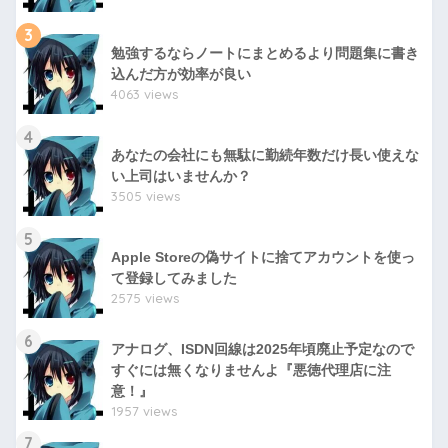
3
勉強するならノートにまとめるより問題集に書き
込んだ方が効率が良い
4063 views
4
あなたの会社にも無駄に勤続年数だけ長い使えな
い上司はいませんか？
3505 views
5
Apple Storeの偽サイトに捨てアカウントを使っ
て登録してみました
2575 views
6
アナログ、ISDN回線は2025年頃廃止予定なので
すぐには無くなりませんよ『悪徳代理店に注
意！』
1957 views
7