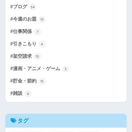
#ブログ
54
#今週のお題
13
#仕事関係
7
#引きこもり
4
#架空請求
75
#漫画・アニメ・ゲーム
3
#貯金・節約
15
#雑談
6
タグ