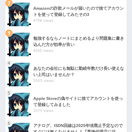
2
Amazonの詐欺メールが届いたので捨てアカウン
トを使って登録してみたその3
4758 views
3
勉強するならノートにまとめるより問題集に書き
込んだ方が効率が良い
4063 views
4
あなたの会社にも無駄に勤続年数だけ長い使えな
い上司はいませんか？
3505 views
5
Apple Storeの偽サイトに捨てアカウントを使っ
て登録してみました
2575 views
6
アナログ、ISDN回線は2025年頃廃止予定なので
すぐには無くなりませんよ『悪徳代理店に注