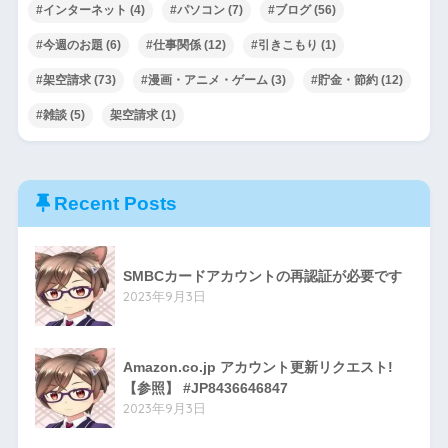
#インターネット
(4)
#パソコン
(7)
#ブログ
(56)
#今週のお題
(6)
#仕事関係
(12)
#引きこもり
(1)
#架空請求
(73)
#漫画・アニメ・ゲーム
(3)
#貯金・節約
(12)
#雑談
(5)
架空請求
(1)
Recent Posts
SMBCカードアカウントの再認証が必要です
2023年9月3日
Amazon.co.jp アカウント更新リクエスト!
【参照】 #JP8436646847
2023年9月3日