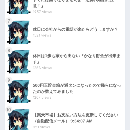
意！』
1957 views
7
休日に会社からの電話が来たらどうしますか？
1521 views
8
休日は1歩も家から出ない『かなり貯金が出来ま
す』
1288 views
9
500円玉貯金箱が満タンになったので幾らになっ
たのか数えてみました
1207 views
10
【楽天市場】お支払い方法を更新してください
（自動配信メール） 9:34:07 AM
851 views