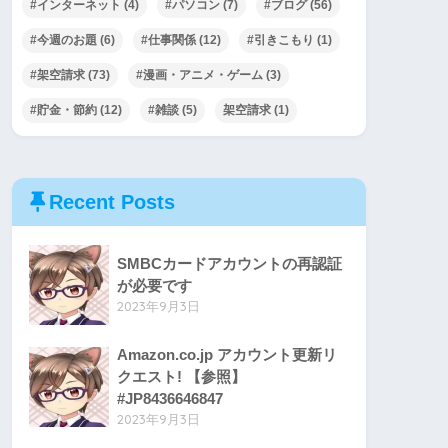
#インターネット
(4)
#パソコン
(7)
#ブログ
(56)
#今週のお題
(6)
#仕事関係
(12)
#引きこもり
(1)
#架空請求
(73)
#漫画・アニメ・ゲーム
(3)
#貯金・節約
(12)
#雑談
(5)
架空請求
(1)
Recent Posts
SMBCカードアカウントの再認証
が必要です
2023年9月3日
Amazon.co.jp アカウント更新リ
クエスト! 【参照】
#JP8436646847
2023年9月3日