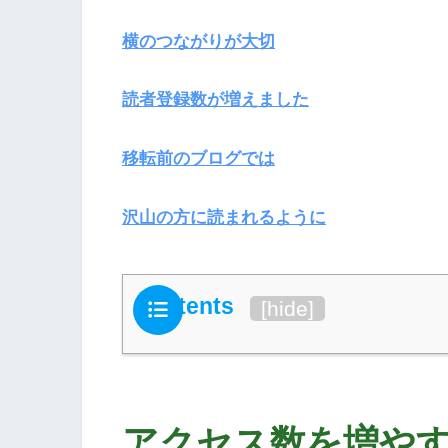
横のつながりが大切
読者登録数が増えました
移転前のブログでは
沢山の方に読まれるように
Contents
[
hide
]
アクセス数を増や