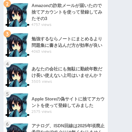
2
Amazonの詐欺メールが届いたので
捨てアカウントを使って登録してみ
たその3
4757 views
3
勉強するならノートにまとめるより
問題集に書き込んだ方が効率が良い
4063 views
4
あなたの会社にも無駄に勤続年数だ
け長い使えない上司はいませんか？
3505 views
5
Apple Storeの偽サイトに捨てアカウ
ントを使って登録してみました
2575 views
6
アナログ、ISDN回線は2025年頃廃止