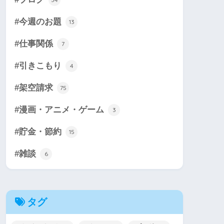
#今週のお題
13
#仕事関係
7
#引きこもり
4
#架空請求
75
#漫画・アニメ・ゲーム
3
#貯金・節約
15
#雑談
6
タグ