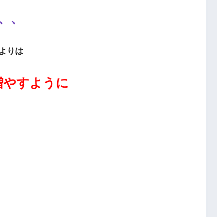
、、
よりは
増やすように